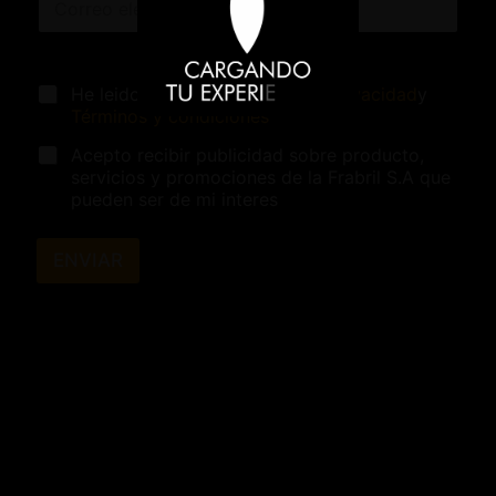
He leido y acepto
Políticas de privacidad
y
Términos y condiciones
Acepto recibir publicidad sobre producto,
servicios y promociones de la Frabril S.A que
pueden ser de mi interes
ENVIAR